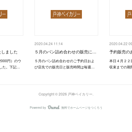
2020.04.24 11:14
2020.04.22 0
たしました
５月のパン詰め合わせの販売に…
予約販売の
000円）のウ
５月のパン詰め合わせのご予約日およ
本日４月２２
した。下記…
び店先での販売日と販売時間は毎週…
収束までの期
Copyright ©
2026
戸神ベイカリー
.
Powered by
無料でホームページをつくろう
AmebaOwnd