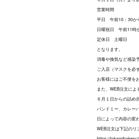
営業時間
平日 午前10：30
日曜祝日 午前11時
定休日 土曜日
となります。
消毒や換気など感染
ご入店（マスクを必
お客様にはご不便を
また、WEB注文に
６月１日からの詰め
パンドミー、カレー
日によって内容の変わ
WEB注文は下記のリ
https://tokamibakery.