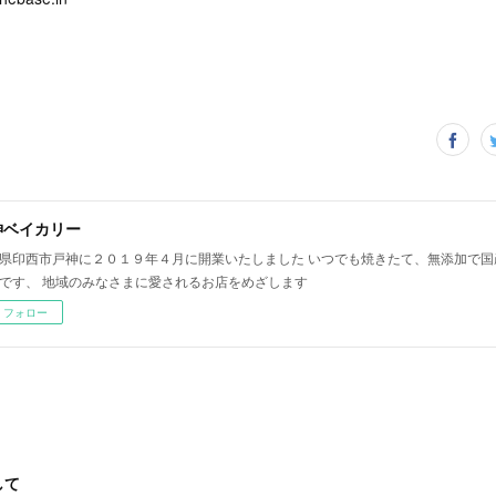
神ベイカリー
県印西市戸神に２０１９年４月に開業いたしました いつでも焼きたて、無添加で国
です、 地域のみなさまに愛されるお店をめざします
フォロー
して