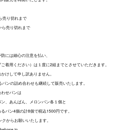
から売り切れまで
から売り切れまで
予防には細心の注意を払い、
ずご着用ください）は１度に2組までとさせていただきます。
おかけして申し訳ありません。
よるパンの詰め合わせも継続して販売いたします。
合わせパンは
パン、あんぱん、メロンパン各１個と
るパン4個の計8個で税込1500円です。
ンクからお願いいたします。
thebase.in